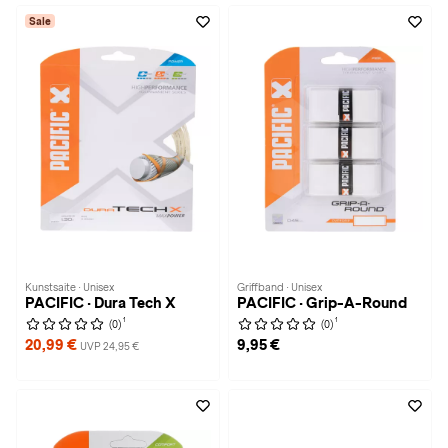
Sale
Kunstsaite · Unisex
Griffband · Unisex
PACIFIC · Dura Tech X
PACIFIC · Grip-A-Round
1
1
(0)
(0)
20,99 €
9,95 €
UVP 24,95 €