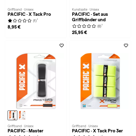
Griffband · Unisex
Kunstsaite · Unisex
PACIFIC · X Tack Pro
PACIFIC · Set aus
Griffbänder und
1
(1)
1
(0)
8,95 €
25,95 €
Griffband · Unisex
Griffband · Unisex
PACIFIC · Master
PACIFIC · X Tack Pro 3er
1
1