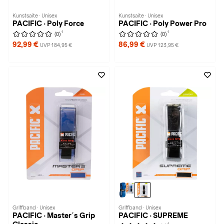
Kunstsaite · Unisex
Kunstsaite · Unisex
PACIFIC · Poly Force
PACIFIC · Poly Power Pro
1
1
(0)
(0)
92,99 €
86,99 €
UVP 184,95 €
UVP 123,95 €
Griffband · Unisex
Griffband · Unisex
PACIFIC · Master´s Grip
PACIFIC · SUPREME
1