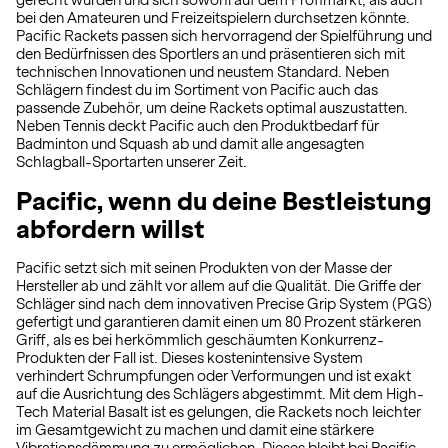
gerecht würden und sich sowohl auf dem Profimarkt, als auch
bei den Amateuren und Freizeitspielern durchsetzen könnte.
Pacific Rackets passen sich hervorragend der Spielführung und
den Bedürfnissen des Sportlers an und präsentieren sich mit
technischen Innovationen und neustem Standard. Neben
Schlägern findest du im Sortiment von Pacific auch das
passende Zubehör, um deine Rackets optimal auszustatten.
Neben Tennis deckt Pacific auch den Produktbedarf für
Badminton und Squash ab und damit alle angesagten
Schlagball-Sportarten unserer Zeit.
Pacific, wenn du deine Bestleistung
abfordern willst
Pacific setzt sich mit seinen Produkten von der Masse der
Hersteller ab und zählt vor allem auf die Qualität. Die Griffe der
Schläger sind nach dem innovativen Precise Grip System (PGS)
gefertigt und garantieren damit einen um 80 Prozent stärkeren
Griff, als es bei herkömmlich geschäumten Konkurrenz-
Produkten der Fall ist. Dieses kostenintensive System
verhindert Schrumpfungen oder Verformungen und ist exakt
auf die Ausrichtung des Schlägers abgestimmt. Mit dem High-
Tech Material Basalt ist es gelungen, die Rackets noch leichter
im Gesamtgewicht zu machen und damit eine stärkere