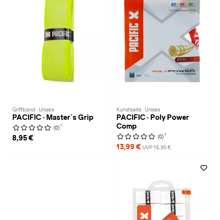
Griffband · Unisex
Kunstsaite · Unisex
PACIFIC · Master´s Grip
PACIFIC · Poly Power
Comp
1
(0)
1
(0)
8,95 €
13,99 €
UVP 16,95 €