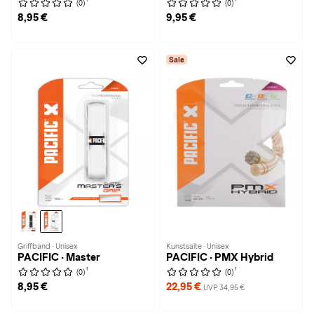
(0)
(0)
8,95 €
9,95 €
Sale
Griffband · Unisex
Kunstsaite · Unisex
PACIFIC · Master
PACIFIC · PMX Hybrid
1
1
(0)
(0)
8,95 €
22,95 €
UVP 34,95 €