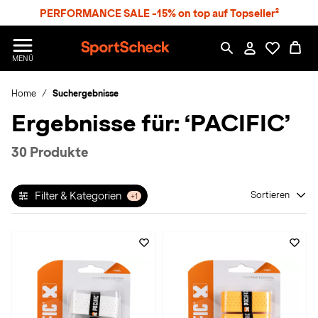
S
PERFORMANCE SALE -15% on top auf Topseller²
p
r
n
S
MENÜ
g
p
e
o
z
Home
Suchergebnisse
r
u
t
Ergebnisse für:
‘PACIFIC’
m
S
H
c
a
h
30 Produkte
u
e
p
c
t
k
Filter & Kategorien
Sortieren
+1
n
h
a
t