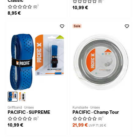
Classic
(0)
1
(0)
10,99 €
8,95 €
Sale
Griffband · Unisex
Kunstsaite · Unisex
PACIFIC · SUPREME
PACIFIC · Champ Tour
1
1
(0)
(0)
10,99 €
21,99 €
UVP 71,95 €