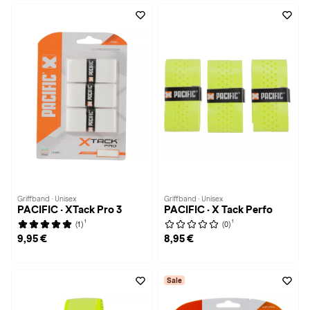
Griffband · Unisex
Griffband · Unisex
PACIFIC · XTack Pro 3
PACIFIC · X Tack Perfo
1
1
(1)
(0)
9,95 €
8,95 €
Sale