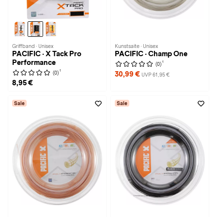
Griffband · Unisex
Kunstsaite · Unisex
PACIFIC · X Tack Pro
PACIFIC · Champ One
Performance
1
(0)
1
(0)
30,99 €
UVP 61,95 €
8,95 €
Sale
Sale