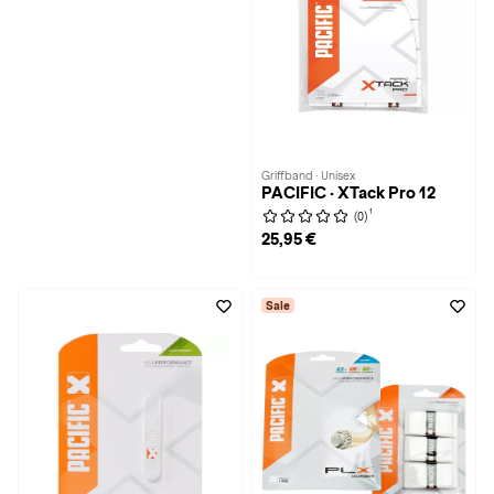
Griffband · Unisex
PACIFIC · XTack Pro 12
1
(0)
25,95 €
Sale