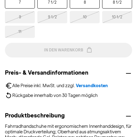
7
7 1/2
8
8 1/2
9
9 1/2
10
10 1/2
11
IN DEN WARENKORB
Preis- & Versandinformationen
Alle Preise inkl. MwSt. und zzgl. 
Versandkosten
Rückgabe innerhalb von 30 Tagen möglich
Produktbeschreibung
Fahrradhandschuhe mit ergonomischem Innenhanddesign, für
optimale Druckverteilung; Oberhand aus atmungsaktivem