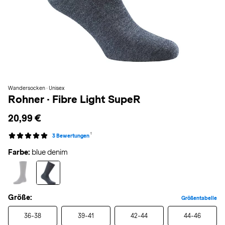
Wandersocken · Unisex
Rohner
·
Fibre Light SupeR
20,99 €
1
3 Bewertungen
Farbe:
blue denim
Größe:
Größentabelle
36-38
39-41
42-44
44-46