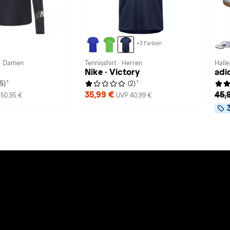
+3 Farben
 · Damen
Tennisshirt · Herren
Halle
Nike · Victory
adi
1
1
(5)
(2)
35,99 €
45,
50,95 €
UVP 40,99 €