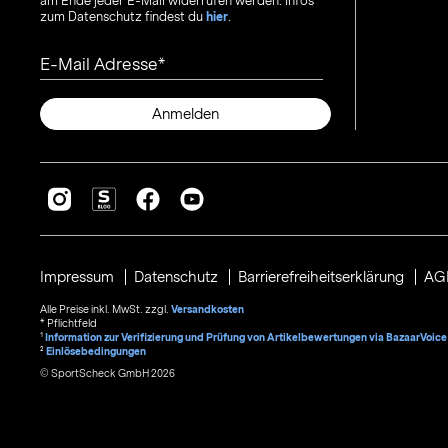
am Ende jeder E-Mail widerrufen werden. Infos
zum Datenschutz findest du
hier
.
E-Mail Adresse
Anmelden
Impressum
Datenschutz
Barrierefreiheitserklärung
AG
Alle Preise inkl. MwSt. zzgl.
Versandkosten
* Pflichtfeld
1
Information zur Verifizierung und Prüfung von Artikelbewertungen via BazaarVoice
²
Einlösebedingungen
© SportScheck GmbH 2026