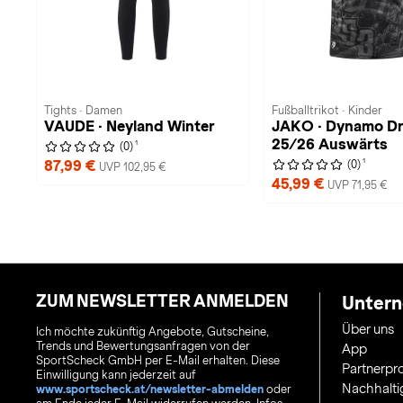
Tights · Damen
Fußballtrikot · Kinder
VAUDE · Neyland Winter
JAKO · Dynamo D
25/26 Auswärts
1
(0)
1
87,99 €
(0)
UVP 102,95 €
45,99 €
UVP 71,95 €
ZUM NEWSLETTER ANMELDEN
Unter
Über uns
Ich möchte zukünftig Angebote, Gutscheine,
Trends und Bewertungsanfragen von der
App
SportScheck GmbH per E-Mail erhalten. Diese
Partnerp
Einwilligung kann jederzeit auf
Nachhalti
www.sportscheck.at/newsletter-abmelden
oder