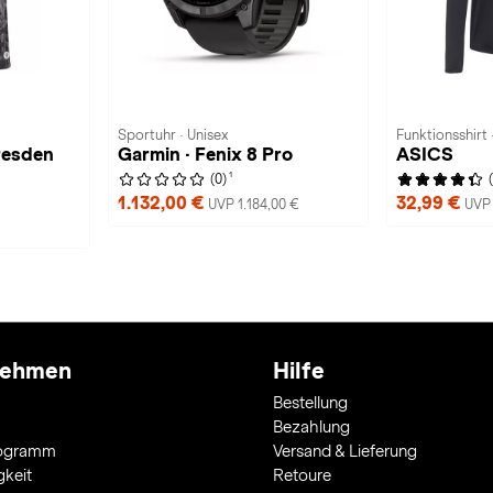
Sportuhr · Unisex
Funktionsshirt
resden
Garmin · Fenix 8 Pro
ASICS
1
(0)
1.132,00 €
32,99 €
UVP 1.184,00 €
UVP 
nehmen
Hilfe
Bestellung
Bezahlung
rogramm
Versand & Lieferung
gkeit
Retoure