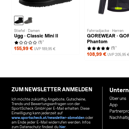
Stiefel · Damen
Fahrradjacke · Herren
Ugg · Classic Mini II
GOREWEAR · GO
Phantom
1
(1)
1
155,99 €
(1)
UVP 189,95 €
108,99 €
UVP 205,95 
ZUM NEWSLETTER ANMELDEN
Unter
Über uns
Ich möchte zukünftig Angebote, Gutscheine,
Trends und Bewertungsanfragen von der
App
SportScheck GmbH per E-Mail erhalten. Diese
Partnerp
Einwilligung kann jederzeit auf
Nachhalti
www.sportscheck.at/newsletter-abmelden
oder
am Ende jeder E-Mail widerrufen werden. Infos
zum Datenschutz findest du
hier
.