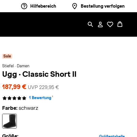
Hilfebereich
Bestellung verfolgen
Sale
Stiefel · Damen
Ugg
·
Classic Short II
187,99 €
UVP 229,95 €
1
1 Bewertung
Farbe:
schwarz
Größe:
Größentabelle