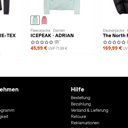
Fleecejacke · Damen
Daunenjacke · 
RE-TEX
ICEPEAK · ADRIAN
The North F
1
(0)
45,99 €
169,99 €
UVP 71,99 €
UV
€
nehmen
Hilfe
Bestellung
Bezahlung
rogramm
Versand & Lieferung
gkeit
Retoure
Reklamationen