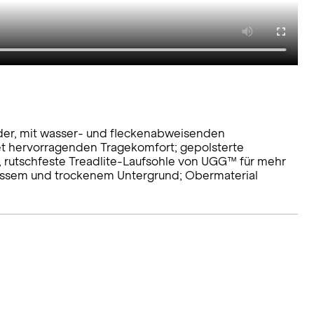
der, mit wasser- und fleckenabweisenden
et hervorragenden Tragekomfort; gepolsterte
e, rutschfeste Treadlite-Laufsohle von UGG™ für mehr
 nassem und trockenem Untergrund; Obermaterial