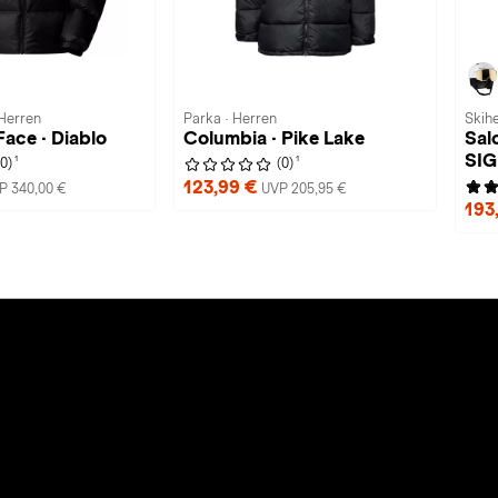
Herren
Parka · Herren
Skihe
ace · Diablo
Columbia · Pike Lake
Sal
SI
1
1
(0)
(0)
123,99 €
P 340,00 €
UVP 205,95 €
193