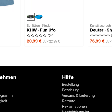
Schlitten · Kinder
Kunstfaserschl
KHW · Fun Ufo
Deuter · S
1
(0)
20,99 €
76,99 €
UVP 22,95 €
UVP 
nehmen
Hilfe
Bestellung
Bezahlung
rogramm
Versand & Lieferung
gkeit
Retoure
Reklamationen
Kontaktformular