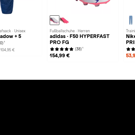
afsack · Unisex
Fußballschuhe · Herren
Train
hadow + 5
adidas · F50 HYPERFAST
Nik
PRO FG
PR
1
(0)
1
(38)
104,95 €
154,99 €
53,