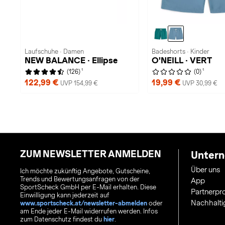
Laufschuhe · Damen
Badeshorts · Kinder
NEW BALANCE · Ellipse
O'NEILL · VERT
1
1
(126)
(0)
122,99 €
19,99 €
UVP 154,99 €
UVP 30,99 €
ZUM NEWSLETTER ANMELDEN
Unter
Über uns
Ich möchte zukünftig Angebote, Gutscheine,
Trends und Bewertungsanfragen von der
App
SportScheck GmbH per E-Mail erhalten. Diese
Partnerp
Einwilligung kann jederzeit auf
Nachhalti
www.sportscheck.at/newsletter-abmelden
oder
am Ende jeder E-Mail widerrufen werden. Infos
zum Datenschutz findest du
hier
.