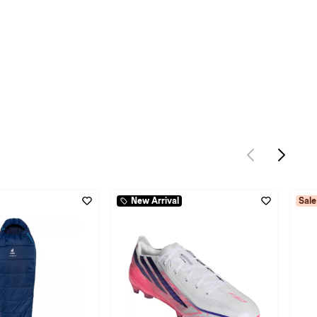
New Arrival
Sale