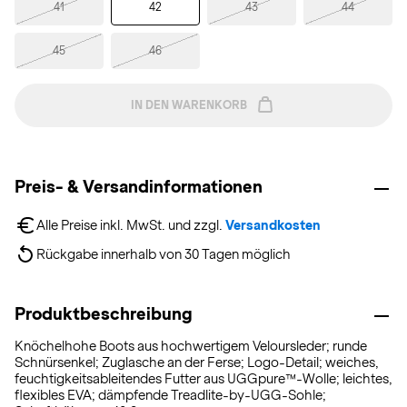
41
42
43
44
45
46
IN DEN WARENKORB
Preis- & Versandinformationen
Alle Preise inkl. MwSt. und zzgl. 
Versandkosten
Rückgabe innerhalb von 30 Tagen möglich
Produktbeschreibung
Knöchelhohe Boots aus hochwertigem Veloursleder; runde
Schnürsenkel; Zuglasche an der Ferse; Logo-Detail; weiches,
feuchtigkeitsableitendes Futter aus UGGpure™-Wolle; leichtes,
flexibles EVA; dämpfende Treadlite-by-UGG-Sohle;