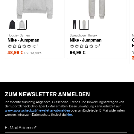
Hoodie · Damen
Sweathose · Unisex
M
Nike · Jumpman
Nike · Jumpman
1
1
(0)
(0)
48,99 €
66,99 €
UVP 61,99 €
ZUM NEWSLETTER ANMELDEN
Ich möchte zukünftig Angebote, Gutscheine, Trends und Bewertungsanfragen von
der SportScheck GmbH per E-Mail erhalten. Diese Einwilligung kann jederzeit auf
www.sportscheck.at/newsletter-abmelden
oder am Ende jeder E-Mail widerrufen
werden. Infos zum Datenschutz findest du
hier
.
E-Mail Adresse