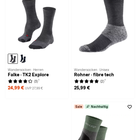
Wandersocken · Herren
Wandersocken · Unisex
Falke · TK2 Explore
Rohner · fibre tech
1
1
(3)
(2)
24,99 €
25,99 €
UVP 27,99 €
Sale
Nachhaltig