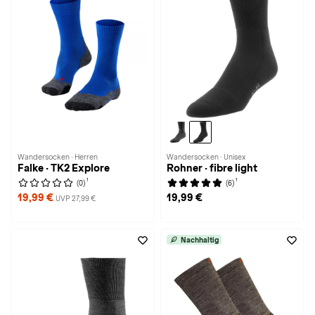
Wandersocken · Herren
Wandersocken · Unisex
Falke · TK2 Explore
Rohner · fibre light
1
1
(0)
(6)
19,99 €
19,99 €
UVP 27,99 €
Nachhaltig