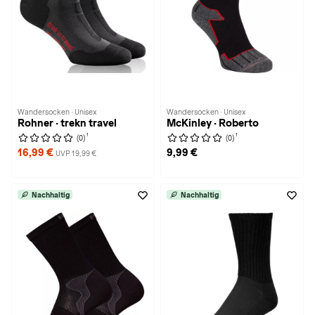
Wandersocken · Unisex
Wandersocken · Unisex
Rohner · trekn travel
McKinley · Roberto
1
1
(0)
(0)
16,99 €
9,99 €
UVP 19,99 €
Nachhaltig
Nachhaltig