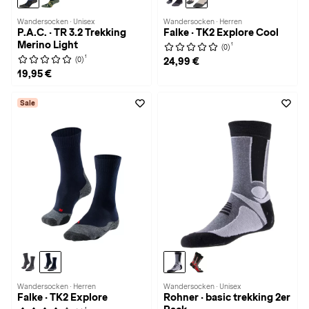
Wandersocken · Unisex
Wandersocken · Herren
P.A.C. · TR 3.2 Trekking
Falke · TK2 Explore Cool
Merino Light
1
(0)
1
(0)
24,99 €
19,95 €
Sale
Wandersocken · Herren
Wandersocken · Unisex
Falke · TK2 Explore
Rohner · basic trekking 2er
1