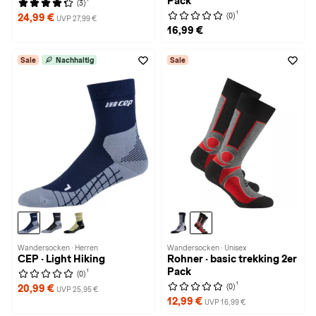
Pack
(3)
1
(0)
24,99 €
UVP 27,99 €
16,99 €
Sale
Nachhaltig
Sale
Wandersocken · Herren
Wandersocken · Unisex
CEP · Light Hiking
Rohner · basic trekking 2er
Pack
1
(0)
1
(0)
20,99 €
UVP 25,95 €
12,99 €
UVP 16,99 €