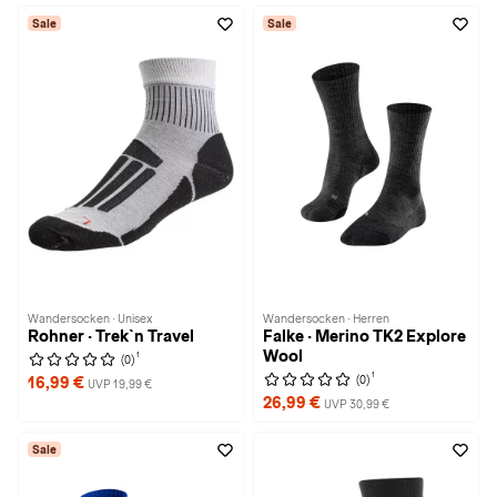
Sale
Sale
Wandersocken · Unisex
Wandersocken · Herren
Rohner · Trek`n Travel
Falke · Merino TK2 Explore
Wool
1
(0)
1
(0)
16,99 €
UVP 19,99 €
26,99 €
UVP 30,99 €
Sale