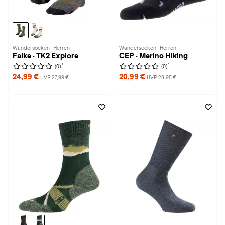
Wandersocken · Herren
Wandersocken · Herren
Falke · TK2 Explore
CEP · Merino Hiking
1
1
(0)
(0)
24,99 €
20,99 €
UVP 27,99 €
UVP 28,95 €