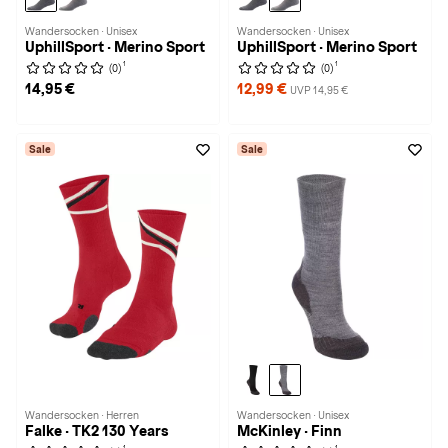
Wandersocken · Unisex
Wandersocken · Unisex
UphillSport · Merino Sport
UphillSport · Merino Sport
1
1
(0)
(0)
14,95 €
12,99 €
UVP 14,95 €
Sale
Sale
Wandersocken · Herren
Wandersocken · Unisex
Falke · TK2 130 Years
McKinley · Finn
1
1