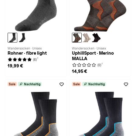
Wandersocken · Unisex
Wandersocken · Unisex
Rohner · fibre light
UphillSport · Merino
MALLA
1
(6)
1
(0)
19,99 €
14,95 €
Sale
Nachhaltig
Sale
Nachhaltig