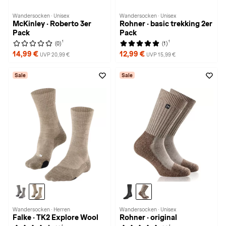
Wandersocken · Unisex
Wandersocken · Unisex
McKinley · Roberto 3er
Rohner · basic trekking 2er
Pack
Pack
1
1
(0)
(1)
14,99 €
12,99 €
UVP 20,99 €
UVP 15,99 €
Sale
Sale
Wandersocken · Herren
Wandersocken · Unisex
Falke · TK2 Explore Wool
Rohner · original
1
1