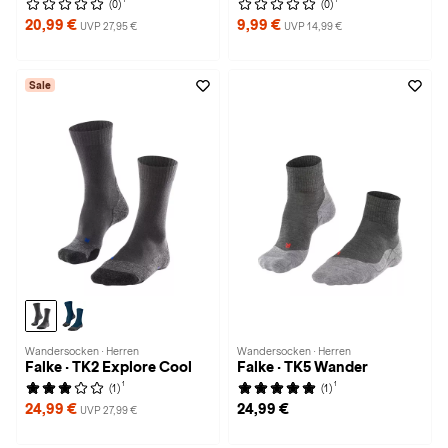
(0)
(0)
20,99 €
9,99 €
UVP 27,95 €
UVP 14,99 €
Sale
Wandersocken · Herren
Wandersocken · Herren
Falke · TK2 Explore Cool
Falke · TK5 Wander
1
1
(1)
(1)
24,99 €
24,99 €
UVP 27,99 €