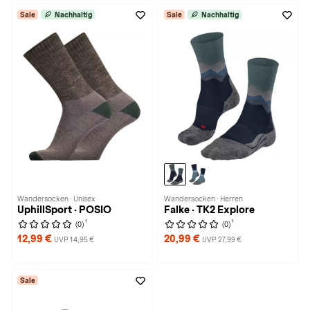
Sale
Nachhaltig
Sale
Nachhaltig
Wandersocken · Unisex
Wandersocken · Herren
UphillSport · POSIO
Falke · TK2 Explore
1
1
(0)
(0)
12,99 €
20,99 €
UVP 14,95 €
UVP 27,99 €
Sale