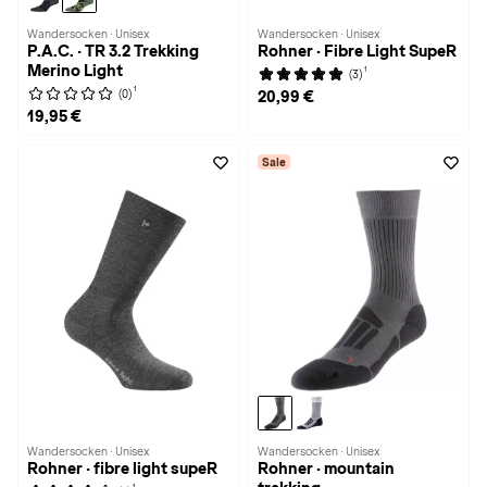
Wandersocken · Unisex
Wandersocken · Unisex
P.A.C. · TR 3.2 Trekking
Rohner · Fibre Light SupeR
Merino Light
1
(3)
1
(0)
20,99 €
19,95 €
Sale
Wandersocken · Unisex
Wandersocken · Unisex
Rohner · fibre light supeR
Rohner · mountain
1