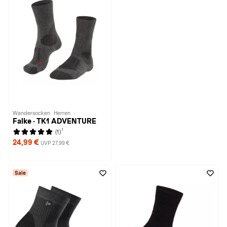
Wandersocken · Herren
Falke · TK1 ADVENTURE
1
(1)
24,99 €
UVP 27,99 €
Sale