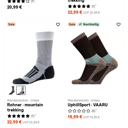
trekking
(1)
1
(1)
20,99 €
22,99 €
UVP 25,99 €
Sale
Sale
Nachhaltig
Wandersocken · Unisex
Wandersocken · Unisex
Rohner · mountain
UphillSport · VAARU
trekking
1
(0)
1
(1)
18,99 €
UVP 19,95 €
22,99 €
UVP 25,99 €