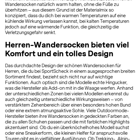
Wandersocken natürlich warm halten, ohne die Füße zu
überhitzen – aus diesem Grund ist der Materialmix so
konzipiert, dass du dich bei warmen Temperaturen auf eine
kühlende Wirkung verlassen kannst, bei kalten Temperaturen
jedoch auf eine wärmende Funktion, die gleichzeitig die
Verletzungsgefahr senkt.
Herren-Wandersocken bieten viel
Komfort und ein tolles Design
Das durchdachte Design der schönen Wandersocken für
Herren, die du bei SportScheck in einem ausgesprochen breiten
Sortiment findest, bezieht sich nicht nur auf wichtige
Funktionen. Auch optisch sind die Modelle echte Hingucker,
was die Hersteller als Add-on mit in die Waage werfen. Anhand
der unterschiedlichen Zonen bei vielen Modellen erkennst du
auch gleichzeitig unterschiedliche Wirkungsweisen – von
verstärktem Zehenbereich über einen besonders hohen Bund
oder eine extrem atmungsaktive Sohle. Viele Outdoormode-
Hersteller bieten ihre Wandersocken in gedeckten Farben an,
die zu allen Schuhen passen und die mit farblichen Highlights
akzentuiert sind. Ob du ein überknöchelhohes Modell suchst
oder eine Sneakerform, die kleinen Helfer für anspruchsvolle
Touren gibt es in vielfältiger Ausführung. Ob Trekking-, Alpin-