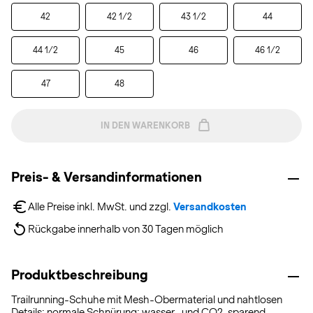
42
42 1/2
43 1/2
44
44 1/2
45
46
46 1/2
47
48
IN DEN WARENKORB
Preis- & Versandinformationen
Alle Preise inkl. MwSt. und zzgl. 
Versandkosten
Rückgabe innerhalb von 30 Tagen möglich
Produktbeschreibung
Trailrunning-Schuhe mit Mesh-Obermaterial und nahtlosen
Details; normale Schnürung; wasser- und CO2-sparend