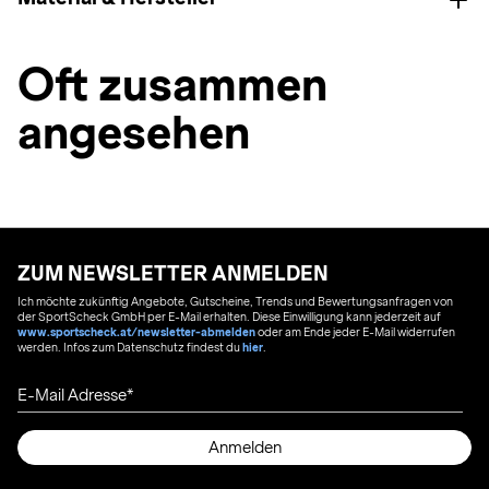
Oft zusammen
angesehen
ZUM NEWSLETTER ANMELDEN
Ich möchte zukünftig Angebote, Gutscheine, Trends und Bewertungsanfragen von
der SportScheck GmbH per E-Mail erhalten. Diese Einwilligung kann jederzeit auf
www.sportscheck.at/newsletter-abmelden
oder am Ende jeder E-Mail widerrufen
werden. Infos zum Datenschutz findest du
hier
.
E-Mail Adresse
Anmelden