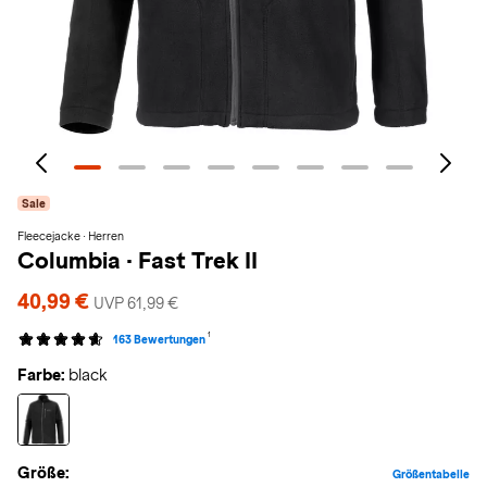
Sale
Fleecejacke · Herren
Columbia
·
Fast Trek II
40,99 €
UVP 61,99 €
1
163 Bewertungen
Farbe:
black
Größe:
Größentabelle