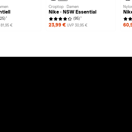
Damen
Croptop · Damen
Nylo
tiell
Nike · NSW Essential
Nik
1
1
(25)
(95)
23,99 €
60,
81,95 €
UVP 30,95 €