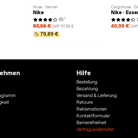
Hose · Herren
Cargohose · 
Nike
Nike · Essen
1
(5)
93,99 €
40,99 €
UVP 117,95 €
UVP 
79,89 €
nehmen
Hilfe
Bestellung
Bezahlung
rogramm
Versand & Lieferung
gkeit
Retoure
Reklamationen
Kontaktformular
Barrierefreiheit
Vertrag widerrufen