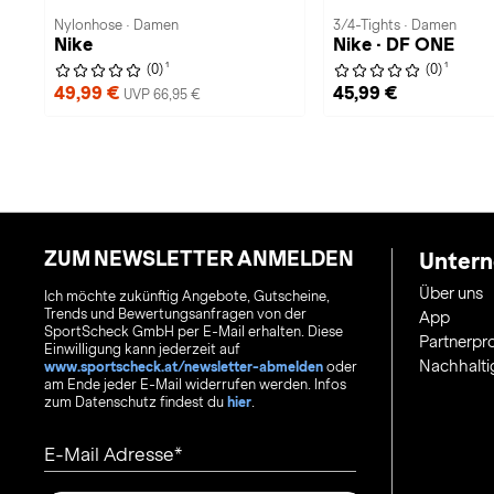
Nylonhose · Damen
3/4-Tights · Damen
Nike
Nike · DF ONE
1
1
(0)
(0)
49,99 €
45,99 €
UVP 66,95 €
ZUM NEWSLETTER ANMELDEN
Unter
Über uns
Ich möchte zukünftig Angebote, Gutscheine,
Trends und Bewertungsanfragen von der
App
SportScheck GmbH per E-Mail erhalten. Diese
Partnerp
Einwilligung kann jederzeit auf
Nachhalti
www.sportscheck.at/newsletter-abmelden
oder
am Ende jeder E-Mail widerrufen werden. Infos
zum Datenschutz findest du
hier
.
E-Mail Adresse