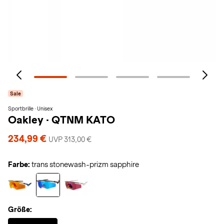
Sale
Sportbrille · Unisex
Oakley
·
QTNM KATO
234,99 €
UVP 313,00 €
Farbe:
trans stonewash-prizm sapphire
Größe:
Selected